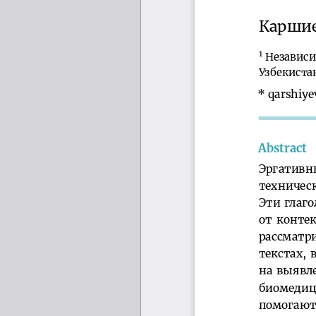
Карши
1
Независ
Узбекиста
*
qarshiy
Abstract
Эргатив
техниче
Этиглаг
отконте
рассматр
текстах,
навыявл
биомедиц
помогаю