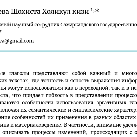
1,
еваШохистаХоликулкизи
*
имыйнаучныйсотрудникСамаркандскогогосударственно
н
eva@gmail.com
ные глаголы представляют собой важный и мног
скихтекстах,гдеточностьиясностьвыраженияинфо
олымогутиспользоватьсякаквпереходной,такивне
кста,чтопридаетгибкостьвпредставлениипроцес
иваются особенности использования эргативных гл
включаяихсемантическиеисинтаксическиехарактери
ениеособенностейихприменениявразныхобластях
инаиматериаловедение.Вчастности,вниманиеуделя
тописыватьпроцессыизменений, происходящихсо