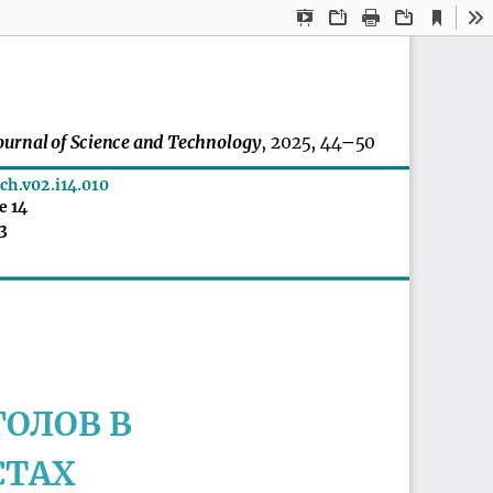
Current
Presentation
Open
Print
Download
To
View
Mode
JournalofScienceandTechnology
,2025,44–
50
ch.v02.i14.010
e14
3
ГОЛОВВ
ТАХ