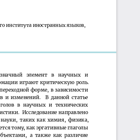
гоинститутаиностранныхязыков,
означный элемент в научных и
рмациииграюткритическуюроль.
переходнойформе,взависимости
совиизменений. Вданнойстатье
аголов в научных и технических
стики. Исследованиенаправлено
науки,такихкакхимия,физика,
етсятому,какэргативныеглаголы
бъектами, атакжекакразличие