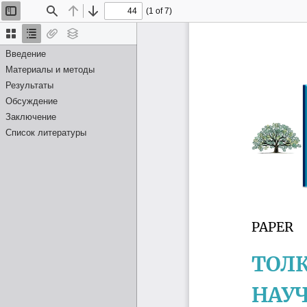
(1 of 7)
Toggle
Find
Previous
Next
Sidebar
Thumbnails
Document
Attachments
Layers
Outline
Введение
Материалы и методы
Результаты
Обсуждение
Заключение
Список литературы
PAPER
ТОЛ
НАУ